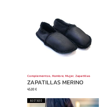
Este
producto
tiene
Complementos
,
Hombre
,
Mujer
,
Zapatillas
múltiples
ZAPATILLAS MERINO
variantes.
45,00
€
Las
opciones
se
AGOTADO
pueden