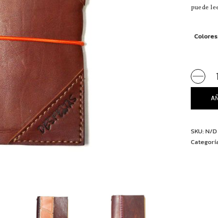
puede le
Colores
Agenda
de
cuero
A
quantity
SKU:
N/D
Categorí