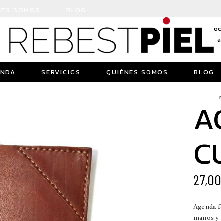
NES SOMOS
BLOG
oc
a
ENDA
SERVICIOS
QUIÉNES SOMOS
BLOG
A
C
27,0
Agenda fo
manos y c