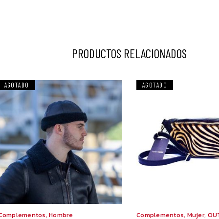
PRODUCTOS RELACIONADOS
AGOTADO
OFERTA
AGOTADO
Este
Complementos
,
Hombre
Complementos
,
Mujer
,
OU
producto