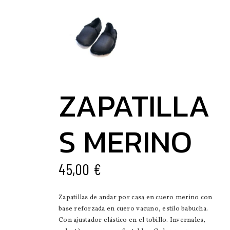
ZAPATILLA
S MERINO
45,00
€
Zapatillas de andar por casa en cuero merino con
base reforzada en cuero vacuno, estilo babucha.
Con ajustador elástico en el tobillo. Invernales,