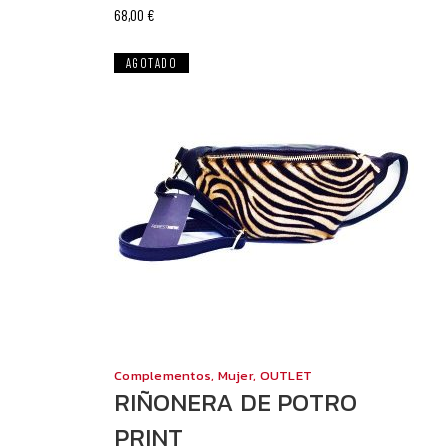
68,00
€
OFERTA
AGOTADO
Complementos
,
Mujer
,
OUTLET
RIÑONERA DE POTRO
PRINT