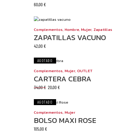
60,00
€
Este
producto
tiene
Complementos
,
Hombre
,
Mujer
,
Zapatillas
múltiples
ZAPATILLAS VACUNO
variantes.
42,00
€
Las
opciones
se
OFERTA
AGOTADO
pueden
Complementos
,
Mujer
,
OUTLET
elegir
CARTERA CEBRA
en
la
El
El
34,00
€
20,00
€
precio
precio
página
original
actual
de
era:
es:
AGOTADO
34,00 €.
20,00 €.
producto
Complementos
,
Mujer
BOLSO MAXI ROSE
105,00
€