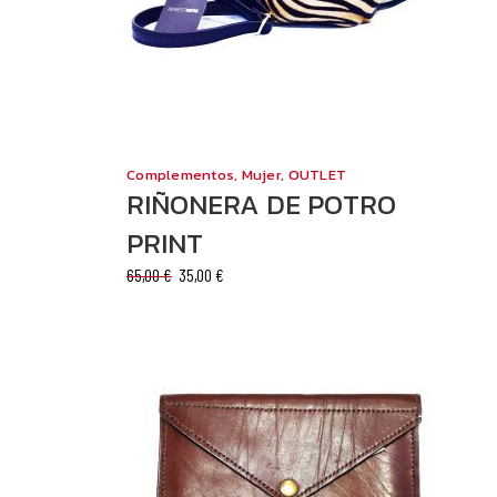
Complementos
,
Mujer
,
OUTLET
RIÑONERA DE POTRO
PRINT
El
El
65,00
€
35,00
€
precio
precio
original
actual
era:
es:
65,00 €.
35,00 €.